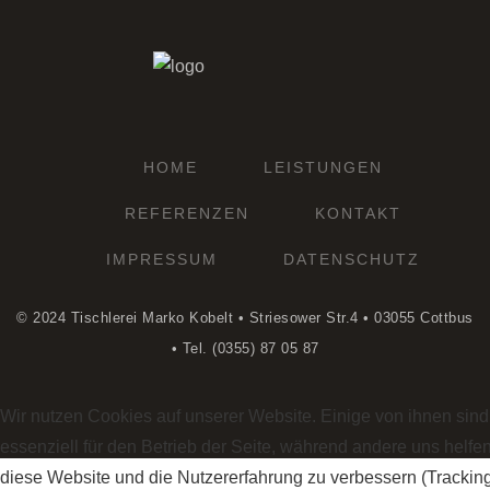
HOME
LEISTUNGEN
REFERENZEN
KONTAKT
IMPRESSUM
DATENSCHUTZ
© 2024 Tischlerei Marko Kobelt • Striesower Str.4 • 03055 Cottbus
• Tel. (0355) 87 05 87
Wir nutzen Cookies auf unserer Website. Einige von ihnen sind
essenziell für den Betrieb der Seite, während andere uns helfen
diese Website und die Nutzererfahrung zu verbessern (Trackin