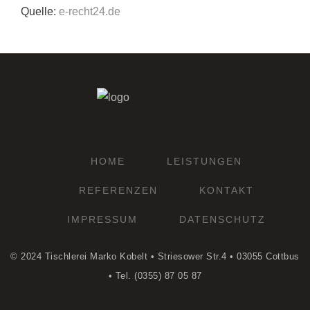
Quelle:
e-recht24.de
HOME
LEISTUNGEN
REFERENZEN
KONTAKT
IMPRESSUM
DATENSCHUTZ
© 2024 Tischlerei Marko Kobelt • Striesower Str.4 • 03055 Cottbus
• Tel. (0355) 87 05 87