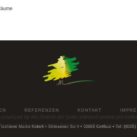
sräume
EN
REFERENZEN
KONTAKT
IMPR
 essenziell für den Betrieb der Seite, während andere uns helf
 Cookies zulassen möchten. Bitte beachten Sie, dass bei einer 
ischlerei Marko Kobelt • Striesower Str.4 • 03055 Cottbus • Tel. (0355)